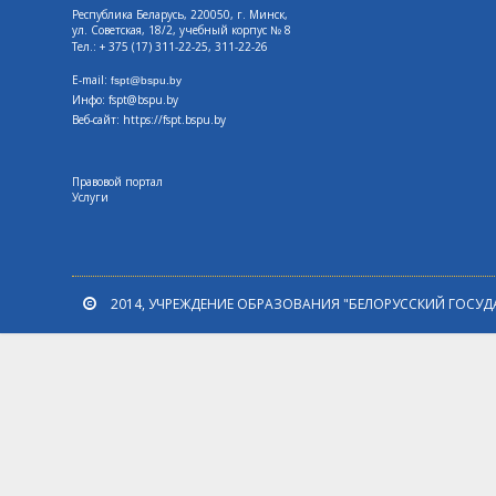
Республика Беларусь, 220050, г. Минск,
ул. Советская, 18/2, учебный корпус № 8
Тел.: + 375 (17) 311-22-25, 311-22-26
E-mail:
fspt@bspu.by
Инфо: fspt@bspu.by
Веб-сайт:
https://fspt.bspu.by
Правовой портал
Услуги
2014, УЧРЕЖДЕНИЕ ОБРАЗОВАНИЯ "БЕЛОРУССКИЙ ГОСУД