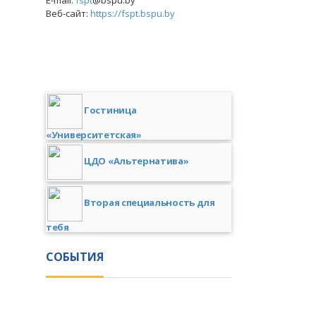
E-mail:
fspt
@bspu.by
Веб-сайт:
https://fspt.bspu.by
Гостиница
«Университетская»
ЦДО «Альтернатива»
Вторая специальность для
тебя
СОБЫТИЯ