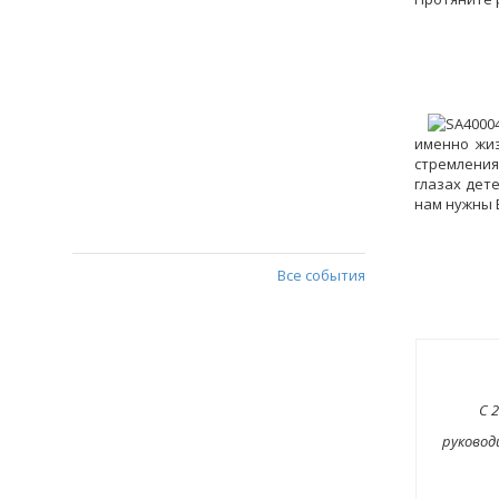
именно жиз
стремления
глазах дет
нам нужны 
Все события
С 
руково