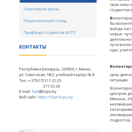
свои силы 
Спортивная жизнь
студентов 
В
олонтерск
Педагогический отряд
бы волонте
всегда зас
Профбюро студентов ФСПТ
новые пут
деятельнос
пути волон
КОНТАКТЫ
курс, учит
Волонтерс
Республика Беларусь, 220050, г. Минск,
ул. Советская, 18/2, учебный корпус № 8
Цель деяте
ситуации.
Тел.: + 375(17) 311-22-25
311-22-26
Волонтерск
E-mail:
fspt
@bspu.by
центром дл
Веб-сайт:
https://fspt.bspu.by
Минска», У
несоверше
категория
несоверше
подростки,