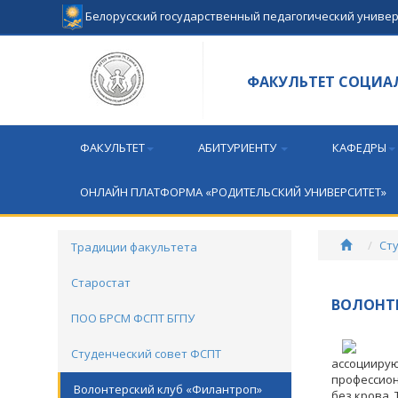
Белорусский государственный педагогический униве
ФАКУЛЬТЕТ СОЦИА
ФАКУЛЬТЕТ
АБИТУРИЕНТУ
КАФЕДРЫ
ОНЛАЙН ПЛАТФОРМА «РОДИТЕЛЬСКИЙ УНИВЕРСИТЕТ»
Ст
Традиции факультета
Старостат
ВОЛОНТ
ПОО БРСМ ФСПТ БГПУ
Студенческий совет ФСПТ
ассоциирую
профессион
Волонтерский клуб «Филантроп»
без крова.