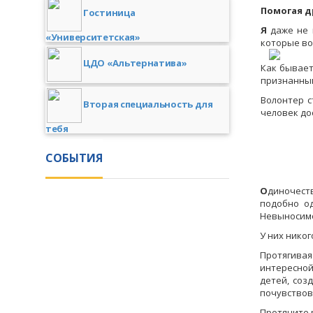
Помогая д
Гостиница
Я
даже не м
«Университетская»
которые во
ЦДО «Альтернатива»
Как бывает
признанным
Волонтер с
Вторая специальность для
человек до
тебя
СОБЫТИЯ
О
диночест
подобно од
Невыносимо
У них никог
Протягивая
интересной
детей, соз
почувствов
Протяните 