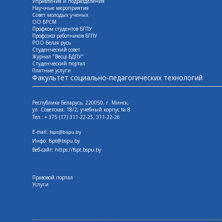
Управления и подразделения
Научные мероприятия
Совет молодых ученых
ОО БРСМ
Профком студентов БГПУ
Профсоюз работников БГПУ
РОО Белая русь
Студенческий совет
Журнал "Весцi БДПУ"
Студенческий портал
Платные услуги
Факультет социально-педагогических технологий
Республика Беларусь, 220050, г. Минск,
ул. Советская, 18/2, учебный корпус № 8
Тел.: + 375 (17) 311-22-25, 311-22-26
E-mail:
fspt@bspu.by
Инфо: fspt@bspu.by
Веб-сайт:
https://fspt.bspu.by
Правовой портал
Услуги