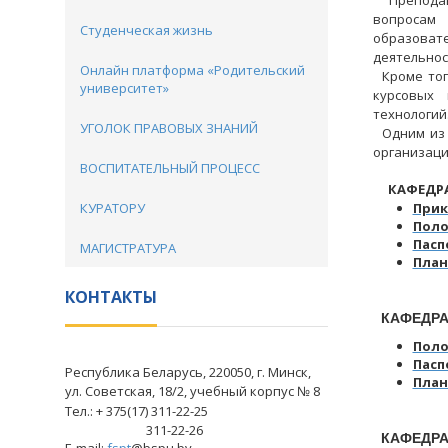
Преподава
вопросам 
Студенческая жизнь
образоват
деятельнос
Онлайн платформа «Родительский
Кроме того
университет»
курсовых 
технологий
УГОЛОК ПРАВОВЫХ ЗНАНИЙ
Одним из 
организаци
ВОСПИТАТЕЛЬНЫЙ ПРОЦЕСС
КАФЕДРА
КУРАТОРУ
Прик
Поло
Пасп
МАГИСТРАТУРА
План
КОНТАКТЫ
КАФЕДРА
Поло
Пасп
Республика Беларусь, 220050, г. Минск,
План
ул. Советская, 18/2, учебный корпус № 8
Тел.: + 375(17) 311-22-25
311-22-26
КАФЕДРА