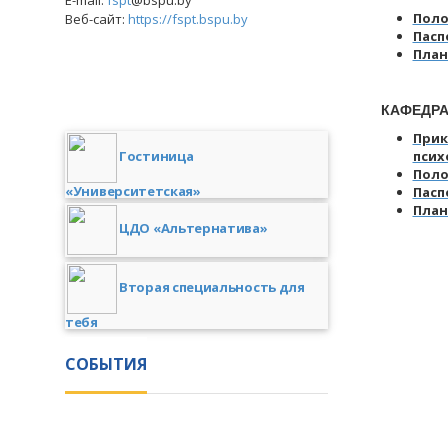
E-mail:
fspt
@bspu.by
Поло
Веб-сайт:
https://fspt.bspu.by
Пасп
План
КАФЕДРА 
Прик
псих
Гостиница
Поло
«Университетская»
Пасп
План
ЦДО «Альтернатива»
Вторая специальность для
тебя
СОБЫТИЯ