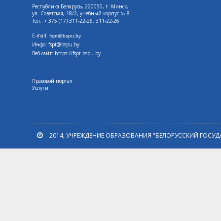
Республика Беларусь, 220050, г. Минск,
ул. Советская, 18/2, учебный корпус № 8
Тел.: + 375 (17) 311-22-25, 311-22-26
E-mail:
fspt@bspu.by
Инфо: fspt@bspu.by
Веб-сайт:
https://fspt.bspu.by
Правовой портал
Услуги
2014, УЧРЕЖДЕНИЕ ОБРАЗОВАНИЯ "БЕЛОРУССКИЙ ГОСУД