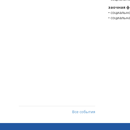
заочная ф
• социально
• социальна
Все события