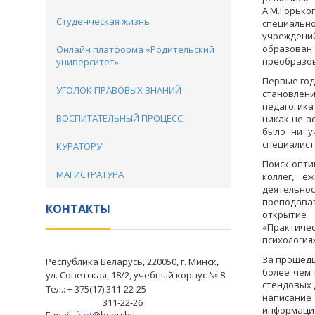
А.М.Горько
Студенческая жизнь
специальн
учреждени
образован
Онлайн платформа «Родительский
преобразов
университет»
Первые год
УГОЛОК ПРАВОВЫХ ЗНАНИЙ
становлени
педагогика
ВОСПИТАТЕЛЬНЫЙ ПРОЦЕСС
никак не а
было ни у
специалист
КУРАТОРУ
Поиск опти
МАГИСТРАТУРА
коллег, е
деятельно
преподава
КОНТАКТЫ
открытие 
«Практичес
психология
За прошедш
Республика Беларусь, 220050, г. Минск,
более чем 
ул. Советская, 18/2, учебный корпус № 8
стендовых 
Тел.: + 375(17) 311-22-25
написание
311-22-26
информацио