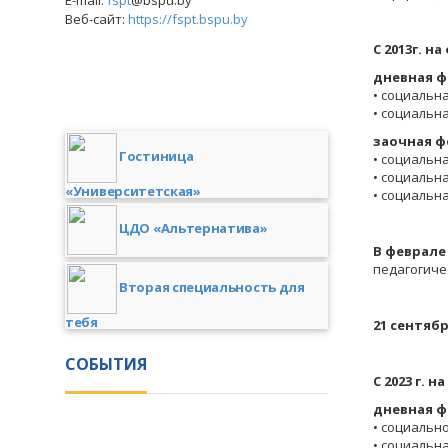
E-mail:
fspt
@bspu.by
Веб-сайт:
https://fspt.bspu.by
С 2013г. 
дневная ф
• социальна
• социальна
заочная ф
Гостиница
• социальна
• социальна
«Университетская»
• социальна
ЦДО «Альтернатива»
В феврале 
педагогиче
Вторая специальность для
тебя
21 сентяб
СОБЫТИЯ
С 2023 г.
дневная ф
• социально
• социальна