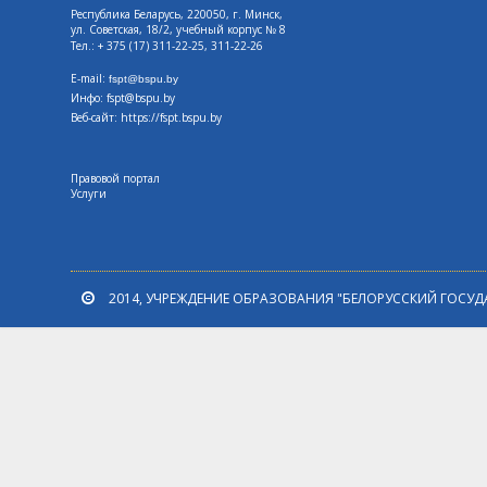
Республика Беларусь, 220050, г. Минск,
ул. Советская, 18/2, учебный корпус № 8
Тел.: + 375 (17) 311-22-25, 311-22-26
E-mail:
fspt@bspu.by
Инфо: fspt@bspu.by
Веб-сайт:
https://fspt.bspu.by
Правовой портал
Услуги
2014, УЧРЕЖДЕНИЕ ОБРАЗОВАНИЯ "БЕЛОРУССКИЙ ГОСУД