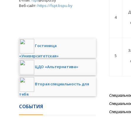
E-mail:
fspt
@bspu.by
Веб-сайт:
https://fspt.bspu.by
Д
4
Гостиница
З
5
«Университетская»
ЦДО «Альтернатива»
Вторая специальность для
тебя
Специальнос
Специальнос
СОБЫТИЯ
Специально