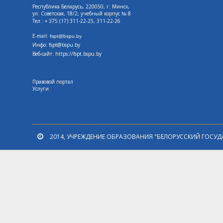
Республика Беларусь, 220050, г. Минск,
ул. Советская, 18/2, учебный корпус № 8
Тел.: + 375 (17) 311-22-25, 311-22-26
E-mail:
fspt@bspu.by
Инфо: fspt@bspu.by
Веб-сайт:
https://fspt.bspu.by
Правовой портал
Услуги
2014, УЧРЕЖДЕНИЕ ОБРАЗОВАНИЯ "БЕЛОРУССКИЙ ГОСУД